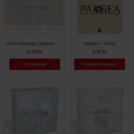
Out Of Stock
Pan Lodowego Ogrodu – mapy świata
Pangea – torba
zł
20,00
zł
15,00
Czytaj dalej
Dodaj do koszyka
Out Of Stock
Out Of Stock