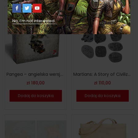
No, I’m not interested.
Pangea – angielska wersja limitowana
Martians: A Story of Civilization – budynki kolekcjonerskie
zł
180,00
zł
110,00
Dodaj do koszyka
Dodaj do koszyka