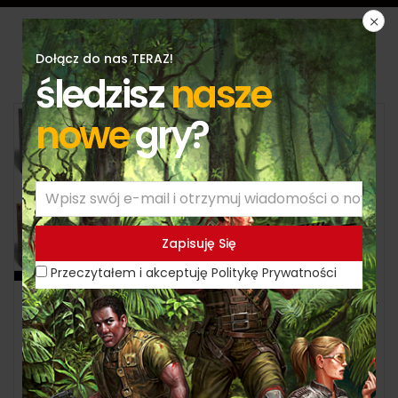
Dołącz do nas TERAZ!
Produkty
śledzisz
nasze
nowe
gry?
-40%
Przeczytałem i akceptuję Politykę Prywatności
Pakiet gier BLACK FRIDAY
Kur-Nu-Gi – polska wersja limitowana
zł
499,00
zł
831,00
zł
249,00
Dodaj do koszyka
Dodaj do koszyka