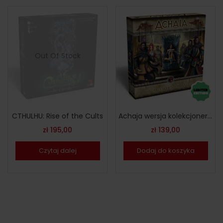
Out Of Stock
CTHULHU: Rise of the Cults
Achaja wersja kolekcjonerska – angielska
zł
195,00
zł
139,00
Czytaj dalej
Dodaj do koszyka