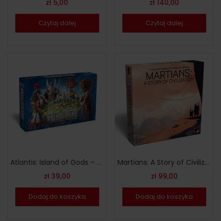
zł
5,00
zł
140,00
Czytaj dalej
Czytaj dalej
Atlantis: Island of Gods – polska wersja
Martians: A Story of Civilization – wersja polska
zł
39,00
zł
99,00
Dodaj do koszyka
Dodaj do koszyka