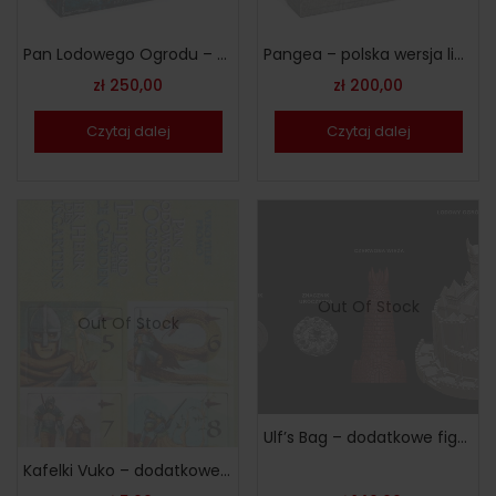
Pan Lodowego Ogrodu – druga limitowana edycja [PL]
Pangea – polska wersja limitowana
zł
250,00
zł
200,00
Czytaj dalej
Czytaj dalej
Out Of Stock
Out Of Stock
Ulf’s Bag – dodatkowe figurki
Kafelki Vuko – dodatkowe żetony do gry