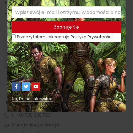
Dodatkowe informacje
Dostawa
Przeczytałem i akceptuję Politykę Prywatności
Przeczytałem i akceptuję Politykę Prywatności
No, I’m not interested.
INFORMACJE KONTAKTOWE
(+48) 530 630 730
biuro[małpa]redimp.pl