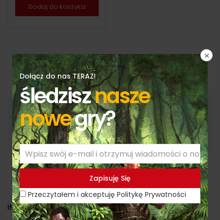
Dodaj do koszyka
Dołącz do nas TERAZ!
śledzisz
nasze
nowe
gry?
Przeczytałem i akceptuję Politykę Prywatności
Przeczytałem i akceptuję Politykę Prywatności
INFORMACJE KONTAKTOWE