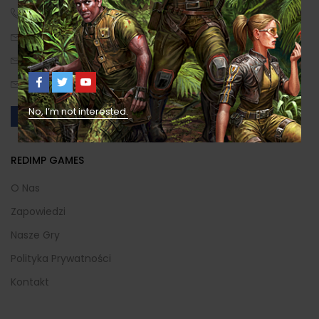
(+48) 530 630 730
biuro[małpa]redimp.pl
sklep[małpa]redimp.pl
Prosta 244, 43-376 Kalna, Polska
No, I’m not interested.
REDIMP GAMES
O Nas
Zapowiedzi
Nasze Gry
Polityka Prywatności
Kontakt