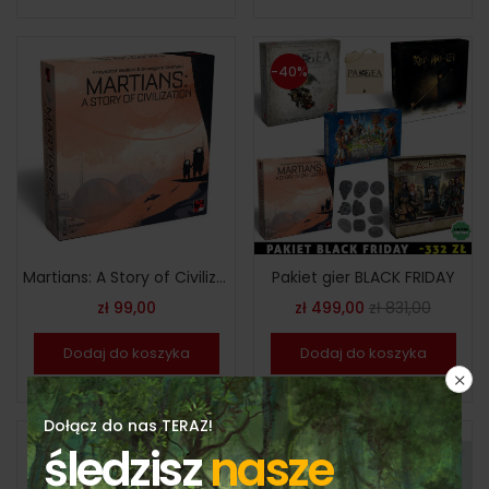
-40%
Martians: A Story of Civilization – wersja polska
Pakiet gier BLACK FRIDAY
zł
99,00
zł
499,00
zł
831,00
Dodaj do koszyka
Dodaj do koszyka
Dołącz do nas TERAZ!
śledzisz
nasze