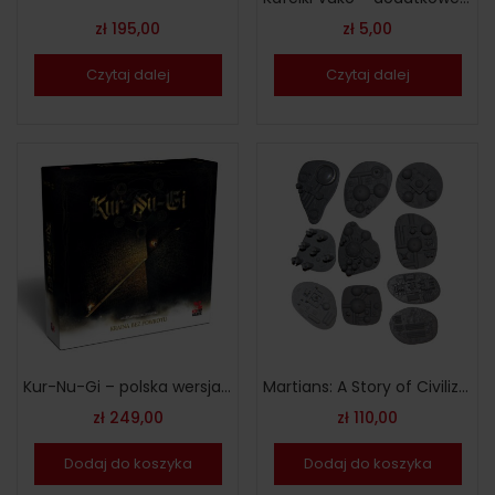
zł
195,00
zł
5,00
Czytaj dalej
Czytaj dalej
Kur-Nu-Gi – polska wersja limitowana
Martians: A Story of Civilization – budynki kolekcjonerskie
zł
249,00
zł
110,00
Dodaj do koszyka
Dodaj do koszyka