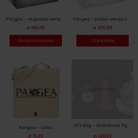
Pangea – angielska wersja limitowana
Pangea – polska wersja limitowana
zł
180,00
zł
200,00
Dodaj do koszyka
Czytaj dalej
Out Of Stock
Ulf’s Bag – dodatkowe figurki
Pangea – torba
zł
15,00
zł
140,00