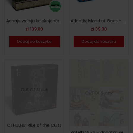
Achaja wersja kolekcjonerska – angielska
Atlantis: Island of Gods – polska wersja
zł
139,00
zł
39,00
Dodaj do koszyka
Dodaj do koszyka
Out Of Stock
Out Of Stock
CTHULHU: Rise of the Cults
Kafelki Vuko – dodatkowe żetony do gry