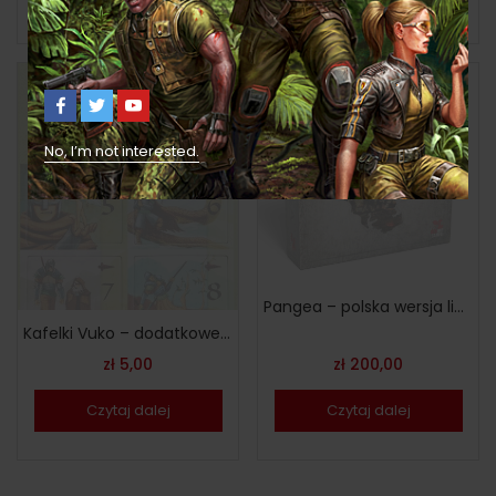
No, I’m not interested.
Out Of Stock
Out Of Stock
Pangea – polska wersja limitowana
Kafelki Vuko – dodatkowe żetony do gry
zł
5,00
zł
200,00
Czytaj dalej
Czytaj dalej