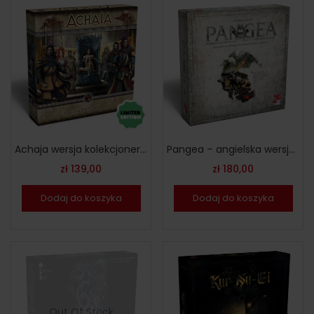
Achaja wersja kolekcjonerska – angielska
Pangea – angielska wersja limitowana
zł
139,00
zł
180,00
Dodaj do koszyka
Dodaj do koszyka
Out Of Stock