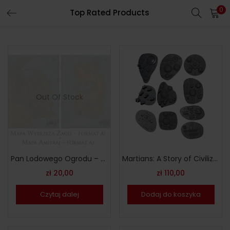
0
Top Rated Products
Out Of Stock
Pan Lodowego Ogrodu – mapy świata
Martians: A Story of Civilization – budynki kolekcjonerskie
zł
20,00
zł
110,00
Czytaj dalej
Dodaj do koszyka