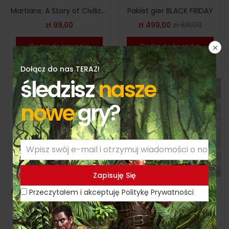
Martians: A Story of Civilization – wersja polska
Pakiet gier BLACK FRIDAY
zł
99,00
zł
499,00
zł
831,00
Dodaj do koszyka
Dodaj do koszyka
Dołącz do nas TERAZ!
śledzisz
nasze
nowe
gry?
Out Of Stock
Ulf’s Bag – dodatkowe figurki
Atlantis: Island of Gods – polska wersja
Przeczytałem i akceptuję Politykę Prywatności
zł
39,00
zł
140,00
Dodaj do koszyka
Czytaj dalej