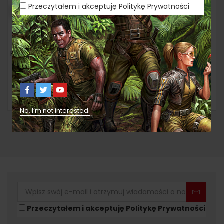
Przeczytałem i akceptuję Politykę Prywatności
Pangea – polska wersja limitowana
Pangea – torba
zł
200,00
zł
15,00
Czytaj dalej
Dodaj do koszyka
No, I’m not interested.
Przeczytałem i akceptuję Politykę Prywatności