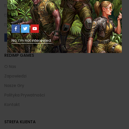
biuro[małpa]redimp.pl
sklep[małpa]redimp.pl
Prosta 244, 43-376 Kalna, Polska
No, I’m not interested.
REDIMP GAMES
O Nas
Zapowiedzi
Nasze Gry
Polityka Prywatności
Kontakt
STREFA KLIENTA