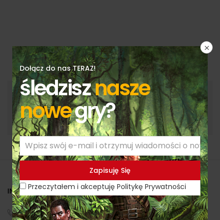
Dołącz do nas TERAZ!
śledzisz
nasze
nowe
gry?
Przeczytałem i akceptuję Politykę Prywatności
Przeczytałem i akceptuję Politykę Prywatności
INFORMACJE KONTAKTOWE
(+48) 530 630 730