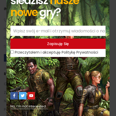
śledzisz
nasze
nowe
gry?
INFORMACJE KONTAKTOWE
(+48) 530 630 730
biuro[małpa]redimp.pl
sklep[małpa]redimp.pl
Prosta 244, 43-376 Kalna, Polska
Przeczytałem i akceptuję Politykę Prywatności
REDIMP GAMES
O Nas
Zapowiedzi
Nasze Gry
No, I’m not interested.
Polityka Prywatności