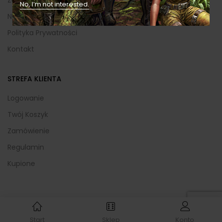
No, I’m not interested.
Nasze Gry
Polityka Prywatności
Kontakt
STREFA KLIENTA
Logowanie
Twój Koszyk
Zamówienie
Regulamin
Kupione
Start
Sklep
Konto