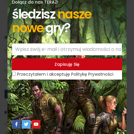
Dołącz do nas TERAZ!
śledzisz
nasze
nowe
gry?
INFORMACJE KONTAKTOWE
(+48) 530 630 730
biuro[małpa]redimp.pl
sklep[małpa]redimp.pl
Przeczytałem i akceptuję Politykę Prywatności
Prosta 244, 43-376 Kalna, Polska
REDIMP GAMES
O Nas
Zapowiedzi